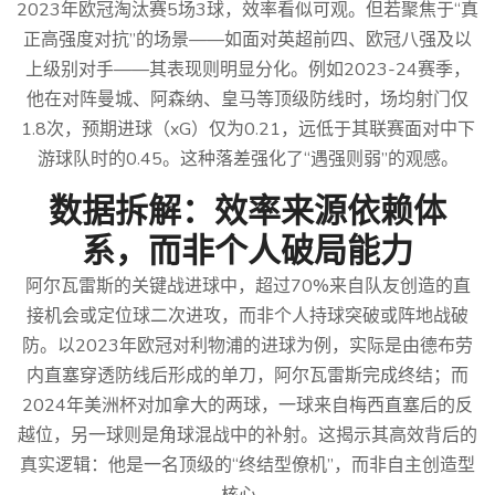
2023年欧冠淘汰赛5场3球，效率看似可观。但若聚焦于“真
正高强度对抗”的场景——如面对英超前四、欧冠八强及以
上级别对手——其表现则明显分化。例如2023-24赛季，
他在对阵曼城、阿森纳、皇马等顶级防线时，场均射门仅
1.8次，预期进球（xG）仅为0.21，远低于其联赛面对中下
游球队时的0.45。这种落差强化了“遇强则弱”的观感。
数据拆解：效率来源依赖体
系，而非个人破局能力
阿尔瓦雷斯的关键战进球中，超过70%来自队友创造的直
接机会或定位球二次进攻，而非个人持球突破或阵地战破
防。以2023年欧冠对利物浦的进球为例，实际是由德布劳
内直塞穿透防线后形成的单刀，阿尔瓦雷斯完成终结；而
2024年美洲杯对加拿大的两球，一球来自梅西直塞后的反
越位，另一球则是角球混战中的补射。这揭示其高效背后的
真实逻辑：他是一名顶级的“终结型僚机”，而非自主创造型