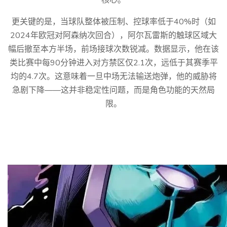
核心。
更关键的是，当球队整体被压制、控球率低于40%时（如
2024年欧冠对阿森纳次回合），阿尔瓦雷斯的触球区域大
幅后撤至本方半场，前场接球次数锐减。数据显示，他在该
类比赛中每90分钟进入对方禁区仅2.1次，远低于其赛季平
均的4.7次。这意味着一旦中场无法输送炮弹，他的威胁将
急剧下降——这并非稳定性问题，而是角色功能的天然局
限。