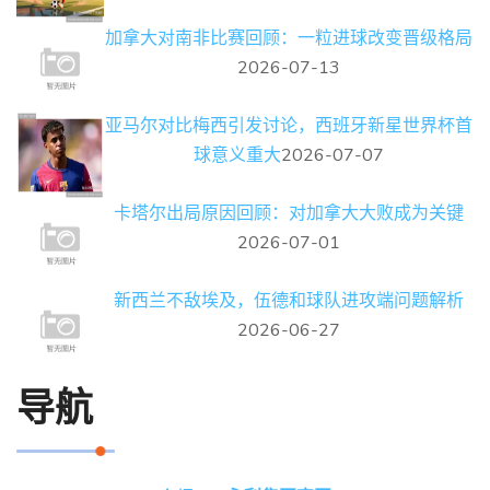
加拿大对南非比赛回顾：一粒进球改变晋级格局
2026-07-13
亚马尔对比梅西引发讨论，西班牙新星世界杯首
球意义重大
2026-07-07
卡塔尔出局原因回顾：对加拿大大败成为关键
2026-07-01
新西兰不敌埃及，伍德和球队进攻端问题解析
2026-06-27
导航