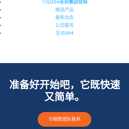
介绍
304永利集团官网
精选产品
最新动态
公司服务
互动
304
准备好开始吧，它既快速
又简单。
与销售团队联系