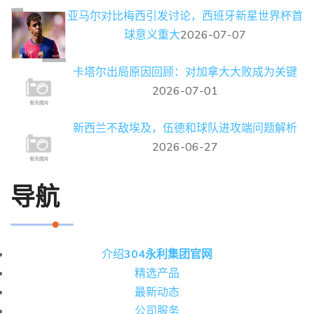
亚马尔对比梅西引发讨论，西班牙新星世界杯首
球意义重大
2026-07-07
卡塔尔出局原因回顾：对加拿大大败成为关键
2026-07-01
新西兰不敌埃及，伍德和球队进攻端问题解析
2026-06-27
导航
介绍
304永利集团官网
精选产品
最新动态
公司服务