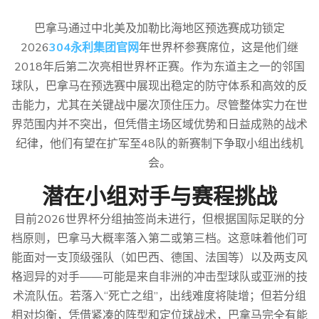
巴拿马通过中北美及加勒比海地区预选赛成功锁定
2026
304永利集团官网
年世界杯参赛席位，这是他们继
2018年后第二次亮相世界杯正赛。作为东道主之一的邻国
球队，巴拿马在预选赛中展现出稳定的防守体系和高效的反
击能力，尤其在关键战中屡次顶住压力。尽管整体实力在世
界范围内并不突出，但凭借主场区域优势和日益成熟的战术
纪律，他们有望在扩军至48队的新赛制下争取小组出线机
会。
潜在小组对手与赛程挑战
目前2026世界杯分组抽签尚未进行，但根据国际足联的分
档原则，巴拿马大概率落入第二或第三档。这意味着他们可
能面对一支顶级强队（如巴西、德国、法国等）以及两支风
格迥异的对手——可能是来自非洲的冲击型球队或亚洲的技
术流队伍。若落入“死亡之组”，出线难度将陡增；但若分组
相对均衡，凭借紧凑的阵型和定位球战术，巴拿马完全有能