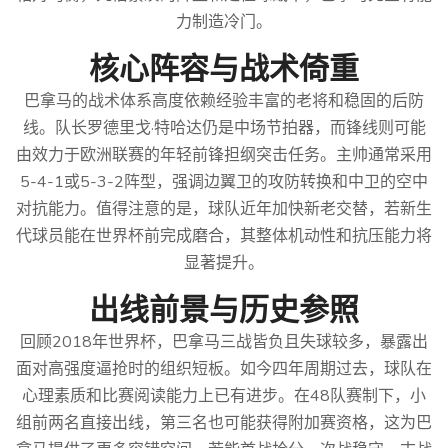
力制造冷门。
核心阵容与战术倚重
巴拿马的战术体系高度依赖经验丰富的老将和稳固的后防
线。队长罗德里戈·特哈达仍是中场节拍器，而锋线则可能
由效力于欧洲联赛的年轻前锋担纲突击任务。主帅通常采用
5-4-1或5-3-2阵型，强调边翼卫的攻防转换和中卫的空中
对抗能力。值得注意的是，球队近年加快新老交替，若新生
代球员能在世界杯前完成磨合，其整体机动性和抗压能力将
显著提升。
出线前景与历史参照
回顾2018年世界杯，巴拿马三战皆负且失球较多，暴露出
面对高强度逼抢时的组织短板。如今四年周期过去，球队在
心理素质和比赛阅读能力上已有进步。在48队赛制下，小
组前两名直接出线，第三名也可能获得附加赛资格，这为巴