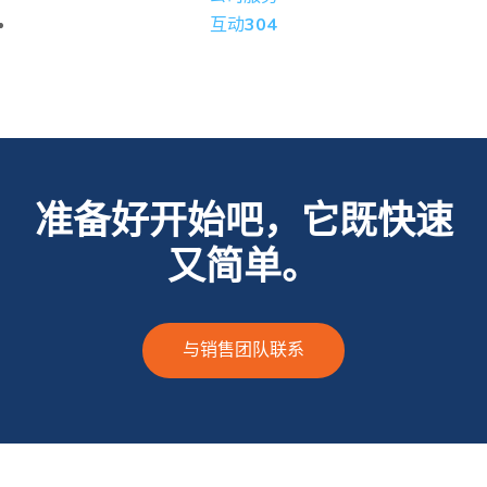
互动
304
准备好开始吧，它既快速
又简单。
与销售团队联系