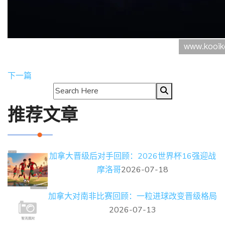
下一篇
推荐文章
加拿大晋级后对手回顾：2026世界杯16强迎战
摩洛哥
2026-07-18
加拿大对南非比赛回顾：一粒进球改变晋级格局
2026-07-13