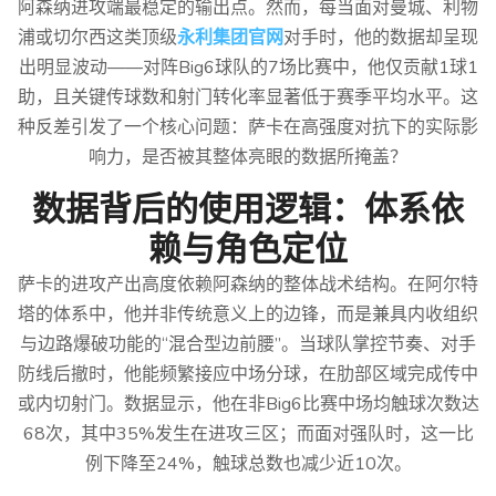
阿森纳进攻端最稳定的输出点。然而，每当面对曼城、利物
浦或切尔西这类顶级
永利集团官网
对手时，他的数据却呈现
出明显波动——对阵Big6球队的7场比赛中，他仅贡献1球1
助，且关键传球数和射门转化率显著低于赛季平均水平。这
种反差引发了一个核心问题：萨卡在高强度对抗下的实际影
响力，是否被其整体亮眼的数据所掩盖？
数据背后的使用逻辑：体系依
赖与角色定位
萨卡的进攻产出高度依赖阿森纳的整体战术结构。在阿尔特
塔的体系中，他并非传统意义上的边锋，而是兼具内收组织
与边路爆破功能的“混合型边前腰”。当球队掌控节奏、对手
防线后撤时，他能频繁接应中场分球，在肋部区域完成传中
或内切射门。数据显示，他在非Big6比赛中场均触球次数达
68次，其中35%发生在进攻三区；而面对强队时，这一比
例下降至24%，触球总数也减少近10次。