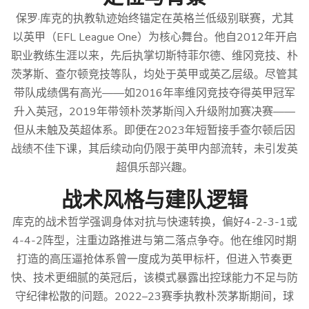
保罗·库克的执教轨迹始终锚定在英格兰低级别联赛，尤其
以英甲（EFL League One）为核心舞台。他自2012年开启
职业教练生涯以来，先后执掌切斯特菲尔德、维冈竞技、朴
茨茅斯、查尔顿竞技等队，均处于英甲或英乙层级。尽管其
带队成绩偶有高光——如2016年率维冈竞技夺得英甲冠军
升入英冠，2019年带领朴茨茅斯闯入升级附加赛决赛——
但从未触及英超体系。即便在2023年短暂接手查尔顿后因
战绩不佳下课，其后续动向仍限于英甲内部流转，未引发英
超俱乐部兴趣。
战术风格与建队逻辑
库克的战术哲学强调身体对抗与快速转换，偏好4-2-3-1或
4-4-2阵型，注重边路推进与第二落点争夺。他在维冈时期
打造的高压逼抢体系曾一度成为英甲标杆，但进入节奏更
快、技术更细腻的英冠后，该模式暴露出控球能力不足与防
守纪律松散的问题。2022–23赛季执教朴茨茅斯期间，球