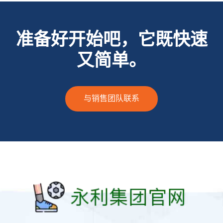
准备好开始吧，它既快速
又简单。
与销售团队联系