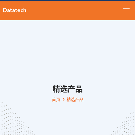
精选产品
首页
精选产品