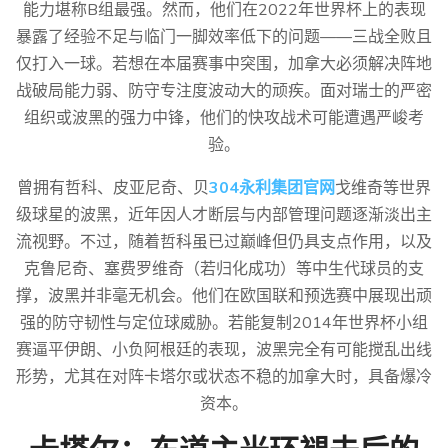
能力堪称B组最强。然而，他们在2022年世界杯上的表现
暴露了经验不足与临门一脚效率低下的问题——三战全败且
仅打入一球。若想在本届赛事中突围，加拿大必须解决阵地
战破局能力弱、防守专注度波动大的顽疾。面对瑞士的严密
组织或波黑的强力中锋，他们的快攻战术可能遭遇严峻考
验。
曾拥有哲科、皮亚尼奇、贝
304永利集团官网
戈维奇等世界
级球星的波黑，近年因人才断层与内部管理问题逐渐淡出主
流视野。不过，随着哲科虽已过巅峰但仍具支点作用，以及
克鲁尼奇、塞费罗维奇（若归化成功）等中生代球员的支
撑，波黑并非毫无机会。他们在欧国联和预选赛中展现出顽
强的防守韧性与定位球威胁。若能复制2014年世界杯小组
赛逼平伊朗、小负阿根廷的表现，波黑完全有可能搅乱出线
形势，尤其在对阵卡塔尔或状态不稳的加拿大时，具备爆冷
资本。