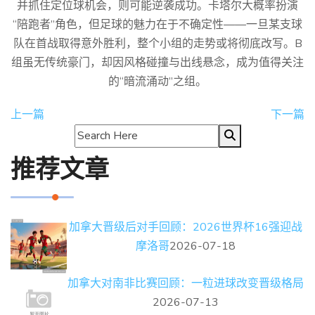
并抓住定位球机会，则可能逆袭成功。卡塔尔大概率扮演
“陪跑者”角色，但足球的魅力在于不确定性——一旦某支球
队在首战取得意外胜利，整个小组的走势或将彻底改写。B
组虽无传统豪门，却因风格碰撞与出线悬念，成为值得关注
的“暗流涌动”之组。
上一篇
下一篇
推荐文章
加拿大晋级后对手回顾：2026世界杯16强迎战
摩洛哥
2026-07-18
加拿大对南非比赛回顾：一粒进球改变晋级格局
2026-07-13