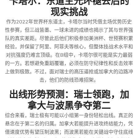
卡塔尔：东道主光环褪去后的
现实挑战
作为2022年世界杯东道主，卡塔尔当时凭借主场优势历史
性参赛，但三战皆墨、一球未进的成绩也揭示了其与世界强
队的真实差距。尽管此后他们积极参加美洲杯、世预赛积累
经验，并保留了阿里、阿菲夫等核心，但整体技战术水平和
对抗强度仍难言顶级。在B组中，卡塔尔很可能是实力最弱
的一方。若想避免重蹈覆辙，必须在防守纪律性和反击效率
上做到极致。不过，面对瑞士的高压逼抢或加拿大的边路冲
击，他们的防线恐难招架。
出线形势预测：瑞士领跑，加
拿大与波黑争夺第二
综合来看，瑞士极有可能以小组第一身份轻松出线。真正的
悬念在于第二名的归属。加拿大若能提升进攻终结能力，凭
借速度优势有望压制波黑；而波黑若能在关键战中守住底线