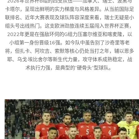
2026年世界杯B组的四支队伍——加拿大、瑞士、波黑与
卡塔尔，呈现出鲜明的实力梯度与风格差异。从当前国际足
联排名、近年大赛表现及球队阵容深度来看，瑞士无疑是小
组头号出线热门。这支欧洲劲旅连续五届闯入世界杯正赛，
2022年更是在强敌环伺的G组力压塞尔维亚和喀麦隆，以
小组第一身份晋级16强。如今队中虽告别了沙奇里等老
将，但扎卡、阿坎吉、索默等核心仍处当打之年，辅以恩多
耶、乌戈·埃比舍尔等新生代力量，攻守体系成熟稳定，战
术执行力强，是典型的“硬骨头”型球队。