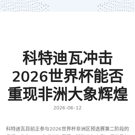
科特迪瓦冲击
2026世界杯能否
重现非洲大象辉煌
2026-06-12
科特迪瓦目前正参与2026世界杯非洲区预选赛第二阶段的