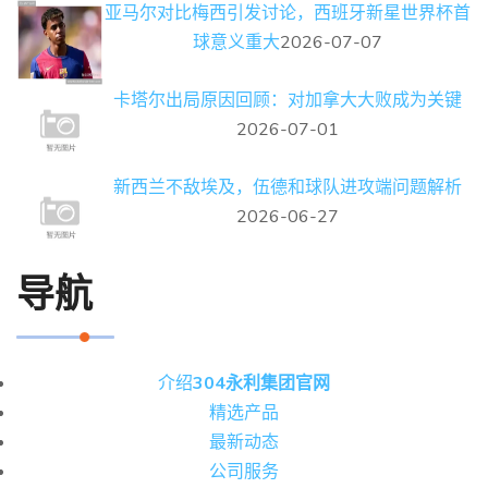
亚马尔对比梅西引发讨论，西班牙新星世界杯首
球意义重大
2026-07-07
卡塔尔出局原因回顾：对加拿大大败成为关键
2026-07-01
新西兰不敌埃及，伍德和球队进攻端问题解析
2026-06-27
导航
介绍
304永利集团官网
精选产品
最新动态
公司服务