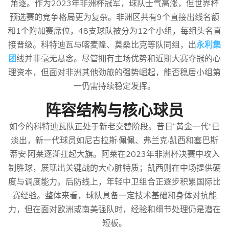
角逐。作为2023年非洲杯冠军，球队士气高涨，但世界杯
预选赛的竞争格局更为复杂。非洲区共有9个直接出线名额
和1个附加赛席位，48支球队被分为12个小组，每组头名直
接晋级。科特迪瓦与喀麦隆、莫桑比克等队同组，出
永利集
团
线并非毫无悬念。尽管拥有主场优势和近期大赛夺冠的心
理资本，但面对非洲其他劲旅的强势崛起，能否稳居小组第
一仍需持续稳定发挥。
阵容结构与核心球员
如今的科特迪瓦队正处于新老交替阶段。昔日“黄金一代”已
淡出，新一代球员如尼古拉斯·佩佩、弗兰克·凯西和塞巴斯
蒂安·阿莱逐渐扛起大旗。阿莱在2023年非洲杯决赛中攻入
制胜球，展现出关键战的大心脏特质；凯西则在中场提供硬
度与调度能力。后防线上，年轻中卫组合正逐步积累国际比
赛经验。整体来看，球队具备一定技术基础和身体对抗能
力，但在面对欧洲或南美强队时，经验和细节处理仍是潜在
短板。