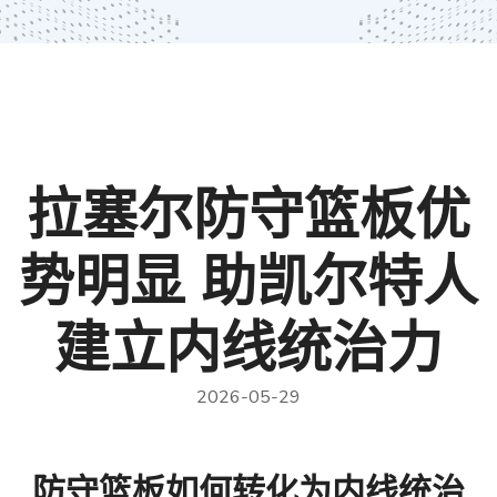
拉塞尔防守篮板优
势明显 助凯尔特人
建立内线统治力
2026-05-29
防守篮板如何转化为内线统治