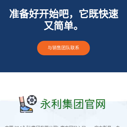
准备好开始吧，它既快速
又简单。
与销售团队联系