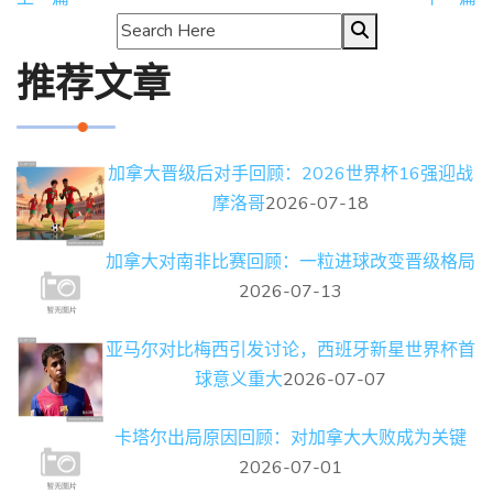
推荐文章
加拿大晋级后对手回顾：2026世界杯16强迎战
摩洛哥
2026-07-18
加拿大对南非比赛回顾：一粒进球改变晋级格局
2026-07-13
亚马尔对比梅西引发讨论，西班牙新星世界杯首
球意义重大
2026-07-07
卡塔尔出局原因回顾：对加拿大大败成为关键
2026-07-01