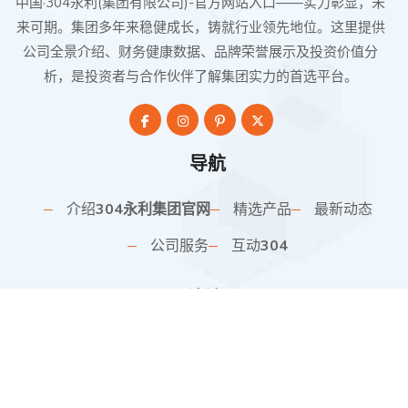
中国·304永利(集团有限公司)-官方网站入口——实力彰显，未
来可期。集团多年来稳健成长，铸就行业领先地位。这里提供
公司全景介绍、财务健康数据、品牌荣誉展示及投资价值分
析，是投资者与合作伙伴了解集团实力的首选平台。
导航
介绍
304永利集团官网
精选产品
最新动态
公司服务
互动
304
网站地图
SiteMap
联系方式