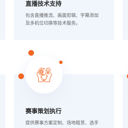
直播技术支持
包含直播推流、画面剪辑、字幕添加
及多机位切换等技术服务。
赛事策划执行
提供赛事方案定制、场地租赁、选手