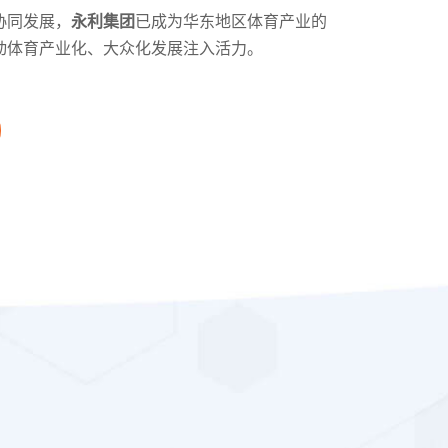
协同发展，
永利集团
已成为华东地区体育产业的
动体育产业化、大众化发展注入活力。