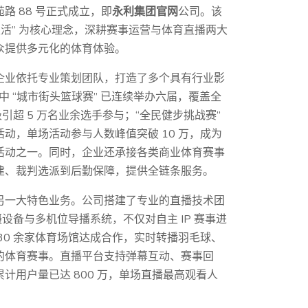
路 88 号正式成立，即
永利集团官网
公司。该
生活” 为核心理念，深耕赛事运营与体育直播两大
众提供多元化的体育体验。
企业依托专业策划团队，打造了多个具有行业影
其中 “城市街头篮球赛” 已连续举办六届，覆盖全
吸引超 5 万名业余选手参与；“全民健步挑战赛”
动，单场活动参与人数峰值突破 10 万，成为
活动之一。同时，企业还承接各类商业体育赛事
建、裁判选派到后勤保障，提供全链条服务。
另一大特色业务。公司搭建了专业的直播技术团
摄设备与多机位导播系统，不仅对自主 IP 赛事进
30 余家体育场馆达成合作，实时转播羽毛球、
的体育赛事。直播平台支持弹幕互动、赛事回
计用户量已达 800 万，单场直播最高观看人