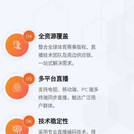
全资源覆盖
04
整合全球体育赛事版权、直
播技术团队及周边供应链，
一站式解决需求。
多平台直播
05
支持电视、移动端、PC 端多
终端同步直播，触达广泛用
户群体。
技术稳定性
06
采用专业直播编码技术，搭