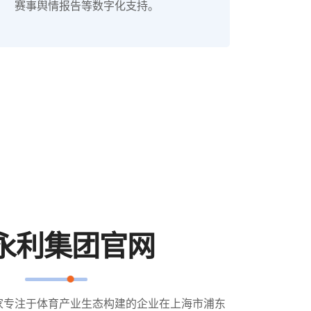
赛事舆情报告等数字化支持。
4永利集团官网
月，一家专注于体育产业生态构建的企业在上海市浦东