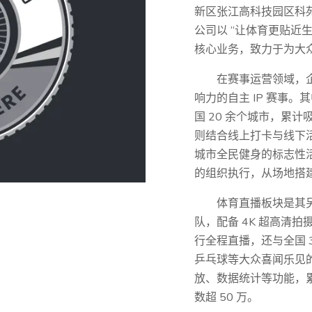
新区张江高科技园区科苑
公司以 “让体育更贴近
核心业务，致力于为大
在赛事运营领域，
响力的自主 IP 赛事。
国 20 余个城市，累计
则结合线上打卡与线下活
城市全民健身的标志性
的组织执行，从场地搭
体育直播板块是其
队，配备 4K 超高清拍
行全程直播，还与全国 
乒乓球等大众喜闻乐见
放、数据统计等功能，累
数超 50 万。